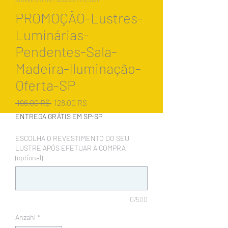
PROMOÇÃO-Lustres-
Luminárias-
Pendentes-Sala-
Madeira-Iluminação-
Oferta-SP
Standardpreis
Sale-
 196,00 R$ 
128,00 R$
Preis
ENTREGA GRÁTIS EM SP-SP
ESCOLHA O REVESTIMENTO DO SEU
LUSTRE APÓS EFETUAR A COMPRA
(optional)
0/500
Anzahl
*