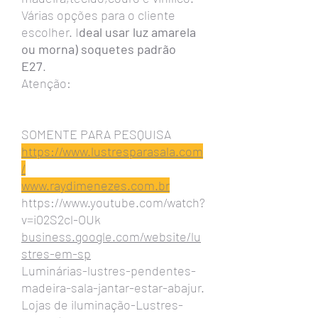
Várias opções para o cliente
escolher. I
deal usar luz amarela
ou morna) soquetes padrão
E27
.
Atenção:
SOMENTE PARA PESQUISA
https://www.lustresparasala.com
/
www.raydimenezes.com.br
https://www.youtube.com/watch?
v=i02S2cl-OUk
business.google.com/website/lu
stres-em-sp
Luminárias-lustres-pendentes-
madeira-sala-jantar-estar-abajur.
Lojas de iluminação-Lustres-