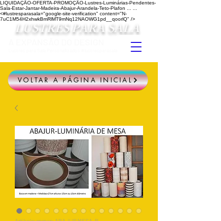
LIQUIDAÇÃO-OFERTA-PROMOÇÃO-Lustres-Luminárias-Pendentes-
Sala-Estar-Jantar-Madeira-Abajur-Arandela-Teto-Plafon ...
...
<#lustresparasala="google-site-verification" content="N-
7uC1M54H2xhwkBmRlMT9mNq12NAOWG1pd__qoorlQ" />
LUSTRES PARA SALA
A EXPANSÃO DO DESIGN
Lustres para Sala Personalizados #lustresparasala
VOLTAR A PÁGINA INICIAL
Artikelnummer: ABAJUR MESA-P