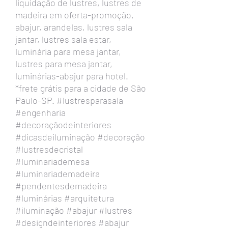
liquidação de lustres, lustres de
madeira em oferta-promoção,
abajur, arandelas, lustres sala
jantar, lustres sala estar,
luminária para mesa jantar,
lustres para mesa jantar,
luminárias-abajur para hotel.
*frete grátis para a cidade de São
Paulo-SP. #lustresparasala
#engenharia
#decoraçãodeinteriores
#dicasdeiluminação #decoração
#lustresdecristal
#luminariademesa
#luminariademadeira
#pendentesdemadeira
#luminárias #arquitetura
#iluminação #abajur #lustres
#designdeinteriores #abajur