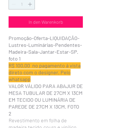
In den Warenkorb
Promoção-Oferta-LIQUIDAÇÃO-
Lustres-Luminárias-Pendentes-
Madeira-Sala-Jantar-Estar-SP.
foto 1
R$ 100,00 no pagamento á vista
direto com o designer. Pelo
whatsapp
VALOR VÁLIDO PARA ABAJUR DE
MESA TUBULAR DE 27CM X 13CM
EM TECIDO OU LUMINÁRIA DE
PAREDE DE 27CM X 13CM. FOTO
2
Revestimento em folha de
madeira,tecido,couro e vinílico.