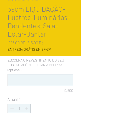
39cm LIQUIDAÇÃO-
Lustres-Luminárias-
Pendentes-Sala-
Estar-Jantar
Standardpreis
Sale-
 426,00 R$ 
215,00 R$
Preis
ENTREGA GRÁTIS EM SP-SP
ESCOLHA O REVESTIMENTO DO SEU
LUSTRE APÓS EFETUAR A COMPRA
(optional)
0/500
Anzahl
*