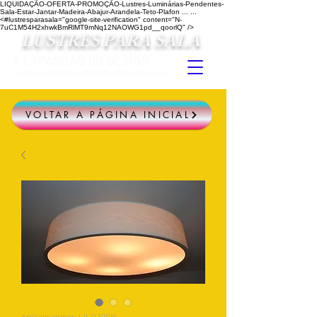
LIQUIDAÇÃO-OFERTA-PROMOÇÃO-Lustres-Luminárias-Pendentes-
Sala-Estar-Jantar-Madeira-Abajur-Arandela-Teto-Plafon ...
...
<#lustresparasala="google-site-verification" content="N-
7uC1M54H2xhwkBmRlMT9mNq12NAOWG1pd__qoorlQ" />
LUSTRES PARA SALA
A EXPANSÃO DO DESIGN
Lustres para Sala Personalizados #lustresparasala
VOLTAR A PÁGINA INICIAL
Artikelnummer: LILO 39CM