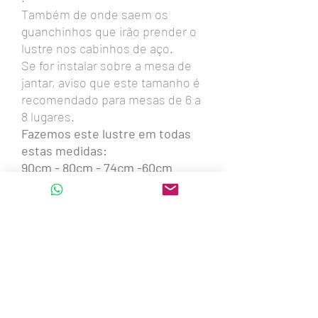
Também de onde saem os
guanchinhos que irão prender o
lustre nos cabinhos de aço.
Se for instalar sobre a mesa de
jantar, aviso que este tamanho é
recomendado para mesas de 6 a
8 lugares.
Fazemos este lustre em todas
estas medidas:
90cm - 80cm - 74cm -60cm
-54cm -45cm -39cm
Também oval com 1,30metro x
56cm x 20cm altura - para 6
lâmpadas led
oval com 1,00m x 50cm x 20cm
altura - para até 6 lâmpadas led
oval com 80cm x 38cm x 20cm
altura - para 4 lâmpadas led