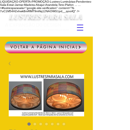
LIQUIDAÇÃO-OFERTA-PROMOÇÃO-Lustres-Luminárias-Pendentes-
Sala-Estar-Jantar-Madeira-Abajur-Arandela-Teto-Plafon ...
...
<#lustresparasala="google-site-verification" content="N-
7uC1M54H2xhwkBmRlMT9mNq12NAOWG1pd__qoorlQ" />
LUSTRES PARA SALA
A EXPANSÃO DO DESIGN
Lustres para Sala Personalizados #lustresparasala
VOLTAR A PÁGINA INICIAL