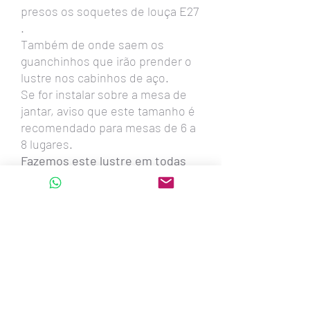
presos os soquetes de louça E27
.
Também de onde saem os
guanchinhos que irão prender o
lustre nos cabinhos de aço.
Se for instalar sobre a mesa de
jantar, aviso que este tamanho é
recomendado para mesas de 6 a
8 lugares.
Fazemos este lustre em todas
estas medidas:
90cm - 80cm - 74cm -60cm
-54cm -45cm -39cm
Também oval com 1,30metro x
56cm x 20cm altura - para 6
lâmpadas led
oval com 80cm x 38cm x 20cm
altura - para 4 lâmpadas led