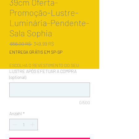
39cm Oferta-
Promoção-Lustre-
Luminária-Pendente-
Sala Sophia
Standardpreis
Sale-
 656,00 R$ 
349,99 R$
Preis
ENTREGA GRÁTIS EM SP-SP
ESCOLHA O REVESTIMENTO DO SEU
LUSTRE APÓS EFETUAR A COMPRA
(optional)
0/500
Anzahl
*