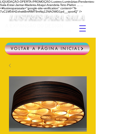
LIQUIDAÇÃO-OFERTA-PROMOÇÃO-Lustres-Luminárias-Pendentes-
Sala-Estar-Jantar-Madeira-Abajur-Arandela-Teto-Plafon ...
...
<#lustresparasala="google-site-verification" content="N-
7uC1M54H2xhwkBmRlMT9mNq12NAOWG1pd__qoorlQ" />
LUSTRES PARA SALA
A EXPANSÃO DO DESIGN
Lustres para Sala Personalizados #lustresparasala
VOLTAR A PÁGINA INICIAL