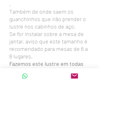
.
Também de onde saem os
guanchinhos que irão prender o
lustre nos cabinhos de aço.
Se for instalar sobre a mesa de
jantar, aviso que este tamanho é
recomendado para mesas de 6 a
8 lugares.
Fazemos este lustre em todas
estas medidas:
90cm - 80cm - 74cm -60cm
-54cm -45cm -39cm
Também oval com 1,30metro x
56cm x 20cm altura - para 6
lâmpadas led
oval com 80cm x 38cm x 20cm
altura - para 4 lâmpadas led
oval com 60cm x 26cm x 20cm
altura - para 2 lâmpadas led