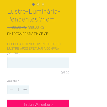
Lustre-Luminária-
Pendentes 74cm
Standardpreis
Sale-
 1.760,00 R$ 
999,00 R$
Preis
ENTREGA GRÁTIS EM SP-SP
ESCOLHA O REVESTIMENTO DO SEU
LUSTRE APÓS EFETUAR A COMPRA
(optional)
0/500
Anzahl
*
In den Warenkorb