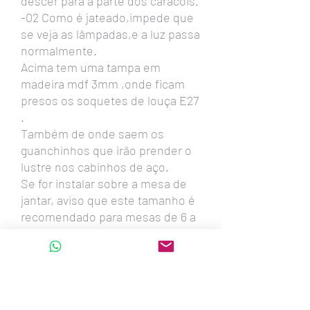
descer para a parte dos caracóis.
-02 Como é jateado,impede que
se veja as lâmpadas,e a luz passa
normalmente.
Acima tem uma tampa em
madeira mdf 3mm ,onde ficam
presos os soquetes de louça E27
.
Também de onde saem os
guanchinhos que irão prender o
lustre nos cabinhos de aço.
Se for instalar sobre a mesa de
jantar, aviso que este tamanho é
recomendado para mesas de 6 a
8 lugares.
Fazemos este lustre em todas
estas medidas:
90cm - 80cm - 74cm -60cm
-54cm -45cm -39cm