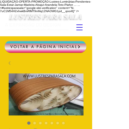
LIQUIDAÇÃO-OFERTA-PROMOÇÃO-Lustres-Luminárias-Pendentes-
Sala-Estar-Jantar-Madeira-Abajur-Arandela-Teto-Plafon ...
...
<#lustresparasala="google-site-verification" content="N-
7uC1M54H2xhwkBmRlMT9mNq12NAOWG1pd__qoorlQ" />
LUSTRES PARA SALA
A EXPANSÃO DO DESIGN
Lustres para Sala Personalizados #lustresparasala
VOLTAR A PÁGINA INICIAL