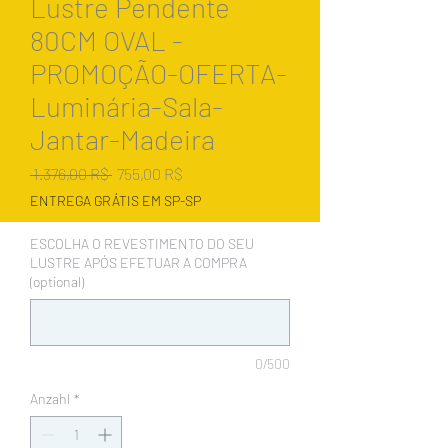
Lustre Pendente
80CM OVAL -
PROMOÇÃO-OFERTA-
Luminária-Sala-
Jantar-Madeira
Standardpreis
Sale-
 1.376,00 R$ 
755,00 R$
Preis
ENTREGA GRÁTIS EM SP-SP
ESCOLHA O REVESTIMENTO DO SEU
LUSTRE APÓS EFETUAR A COMPRA
(optional)
0/500
Anzahl
*