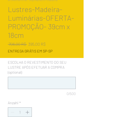
Lustres-Madeira-
Luminárias-OFERTA-
PROMOÇÃO- 39cm x
18cm
Standardpreis
Sale-
 706,00 R$ 
395,00 R$
Preis
ENTREGA GRÁTIS EM SP-SP
ESCOLHA O REVESTIMENTO DO SEU
LUSTRE APÓS EFETUAR A COMPRA
(optional)
0/500
Anzahl
*