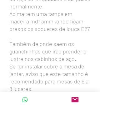
normalmente.
Acima tem uma tampa em
madeira mdf 3mm ,onde ficam
presos os soquetes de louça E27
.
Também de onde saem os
guanchinhos que irão prender o
lustre nos cabinhos de aço.
Se for instalar sobre a mesa de
jantar, aviso que este tamanho é
recomendado para mesas de 6 a
8 lugares.
Fazemos este lustre em todas
estas medidas:
90cm - 80cm - 74cm -60cm
-54cm -45cm -39cm
Também oval com 1,30metro x
56cm x 20cm altura - para 6