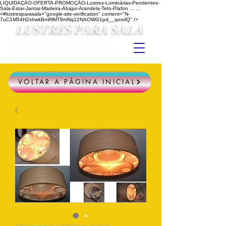
LIQUIDAÇÃO-OFERTA-PROMOÇÃO-Lustres-Luminárias-Pendentes-
Sala-Estar-Jantar-Madeira-Abajur-Arandela-Teto-Plafon ...
...
<#lustresparasala="google-site-verification" content="N-
7uC1M54H2xhwkBmRlMT9mNq12NAOWG1pd__qoorlQ" />
LUSTRES PARA SALA
A EXPANSÃO DO DESIGN
Lustres para Sala Personalizados #lustresparasala
VOLTAR A PÁGINA INICIAL
Artikelnummer: Sophia39cm-madeira