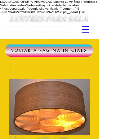
LIQUIDAÇÃO-OFERTA-PROMOÇÃO-Lustres-Luminárias-Pendentes-
Sala-Estar-Jantar-Madeira-Abajur-Arandela-Teto-Plafon ...
...
<#lustresparasala="google-site-verification" content="N-
7uC1M54H2xhwkBmRlMT9mNq12NAOWG1pd__qoorlQ" />
LUSTRES PARA SALA
A EXPANSÃO DO DESIGN
Lustres para Sala Personalizados #lustresparasala
VOLTAR A PÁGINA INICIAL
Artikelnummer: sophia45cm-madeira