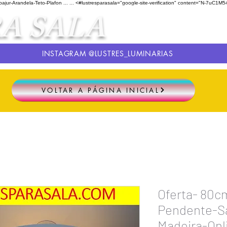
ur-Arandela-Teto-Plafon ...
...
<#lustresparasala="google-site-verification" content="N-
A SALA
INSTAGRAM @LUSTRES_LUMINARIAS
VOLTAR A PÁGINA INICIAL
Oferta- 80c
Pendente-Sa
Madeira-On