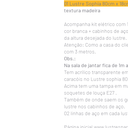
01 Lustre Sophia 80cm x 18c
textura madeira
Acompanha kit elétrico com 1
cor branca + cabinhos de aç
da altura desejada do lustre.
Atenção: Como a casa do clien
com 3 metros.
Obs.:
Na sala de jantar fica de 1m
Tem acrílico transparente em
caracóis no Lustre sophia 8
Acima tem uma tampa em mad
soquetes de louça E27 .
Também de onde saem os gu
lustre nos cabinhos de aço.
02 linhas de aço em cada lus
Página inicial
www.lustrespa