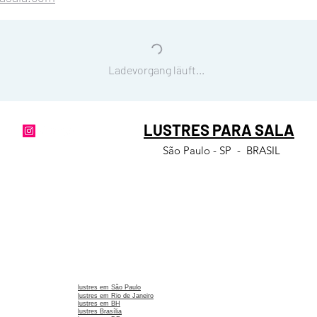
estas dicas e recomen
A manutenção
do lustr
A poeira irá se acumula
Ladevorgang läuft...
deverá limpar somente 
espanador ou aspirador
Para a troca das lâmp
furo que tem na tampa
LUSTRES PARA SALA
deitadas. Basta rosquea
inverta o processo par
São Paulo - SP - BRASIL
Caso queira remover o l
com uma chave de fenda
conector que estar dentr
ganchinhos que prende
lustres em São Paulo
lustres em Rio de Janeiro
lustres em BH
lustres Brasília