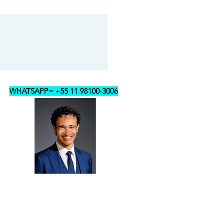
dações.
e é simples e prática para o dia a dia.
r na parte superior do lustre, então
01 vez a cada 3 meses, passar
 de pó.
adas deverá somente enfiar a mão no
 superior. As lâmpadas ficam
WHATSAPP= +55 11 98100-3006
r para soltar e remover para fora,
a pôr a outra lâmpada.
ustre, basta desligar o interruptor,
 pequena, soltar os fios elétricos do
o do lustre, depois abrir e soltar os
m o lustre nos cabos de aço.