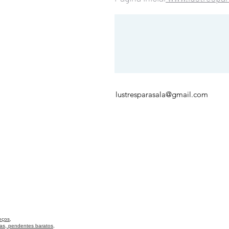
lustresparasala@gmail.com
eços,
as, pendentes baratos,