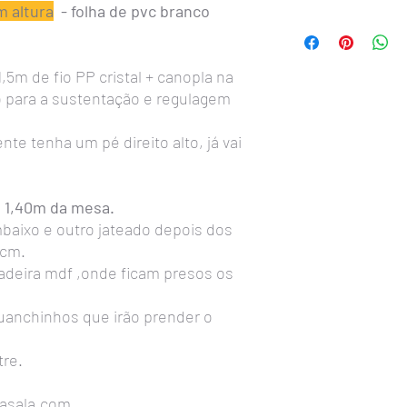
m altura
- folha de pvc branco
A Instalação
é simples 
Primeiro passo:
Instala
metal com parafusos na
,5m de fio PP cristal + canopla na
Atenção: deverá ficar 
o para a sustentação e regulagem
Segundo passo:
Medir 
mesa, observe a difere
ganchinhos que prendem
te tenha um pé direito alto, já vai
fazer nas linhas de aç
lustre.
Deixar um 1cm neste la
 a 1,40m da mesa.
de metal que prende os 
baixo e outro jateado depois dos
cair.
0cm.
Observação important
eira mdf ,onde ficam presos os
da linha de aço,
fechar 
não abram com o peso d
Sempre usar lâmpadas 
anchinhos que irão prender o
usar lâmpadas de luz 
É PROIBIDO USAR LÂ
tre.
antigas que produzem m
qualquer garantia.
rasala.com
Junto com o lustre re