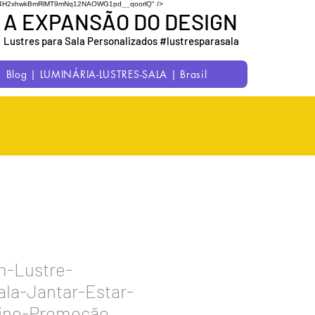
7uC1M54H2xhwkBmRlMT9mNq12NAOWG1pd__qoorlQ" />
A EXPANSÃO DO DESIGN
Lustres para Sala Personalizados #lustresparasala
Blog | LUMINÁRIA-LUSTRES-SALA | Brasil
m-Lustre-
la-Jantar-Estar-
line-Promoção