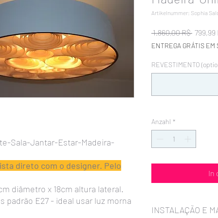
Artikelnummer: Sophia Sa
Standar
 1.860,00 R$ 
799,99
ENTREGA GRÁTIS EM 
REVESTIMENTO (option
Anzahl
*
e-Sala-Jantar-Estar-Madeira-
sta direto com o designer. Pelo
In
 diâmetro x 18cm altura lateral.
 padrão E27 - ideal usar luz morna
INSTALAÇÃO E 