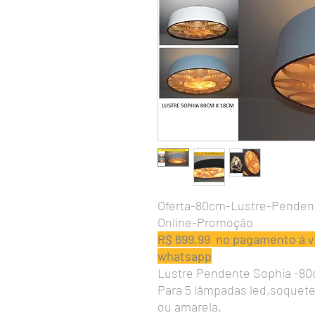
Oferta-80cm-Lustre-Pendent
Online-Promoção
R$ 699,99 no pagamento á vi
whatsapp
Lustre Pendente Sophia -80cm
Para 5 lâmpadas led,soquetes
ou amarela.