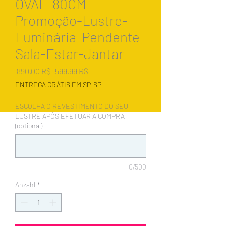
OVAL-80CM-
Promoção-Lustre-
Luminária-Pendente-
Sala-Estar-Jantar
Standardpreis
Sale-
 890,00 R$ 
599,99 R$
Preis
ENTREGA GRÁTIS EM SP-SP
ESCOLHA O REVESTIMENTO DO SEU
LUSTRE APÓS EFETUAR A COMPRA
(optional)
0/500
Anzahl
*