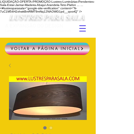
LIQUIDAÇÃO-OFERTA-PROMOÇÃO-Lustres-Luminárias-Pendentes-
Sala-Estar-Jantar-Madeira-Abajur-Arandela-Teto-Plafon ...
...
<#lustresparasala="google-site-verification" content="N-
7uC1M54H2xhwkBmRlMT9mNq12NAOWG1pd__qoorlQ" />
LUSTRES PARA SALA
A EXPANSÃO DO DESIGN
Lustres para Sala Personalizados #lustresparasala
VOLTAR A PÁGINA INICIAL