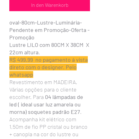
In den Warenkorb
oval-80cm-Lustre-Luminária-
Pendente em Promoção-Oferta -
Promoção
Lustre LILO com 80CM X 38CM X
22cm altura
.
R$ 499.99 no pagamento á vista
direto com o designer. Pelo
whatsapp
Revestimento em MADEIRA.
Várias opções para o cliente
escolher. Para
04 lâmpadas de
led ( ideal usar luz amarela ou
morna) soquetes padrão E27
.
Acompanha kit elétrico com
1,50m de fio PP cristal ou branco
+ canopla na cor do lustre ou