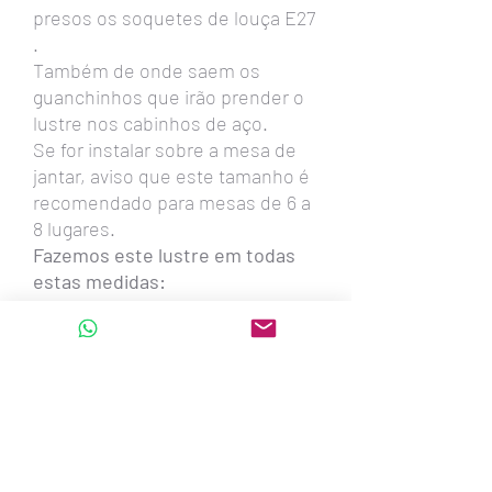
presos os soquetes de louça E27
.
Também de onde saem os
guanchinhos que irão prender o
lustre nos cabinhos de aço.
Se for instalar sobre a mesa de
jantar, aviso que este tamanho é
recomendado para mesas de 6 a
8 lugares.
Fazemos este lustre em todas
estas medidas:
90cm - 80cm - 74cm -60cm
-54cm -45cm -39cm
Também oval com 1,30metro x
56cm x 20cm altura - para 6
lâmpadas led
oval com 1,00m x 50cm x 20cm
altura - para até 6 lâmpadas led