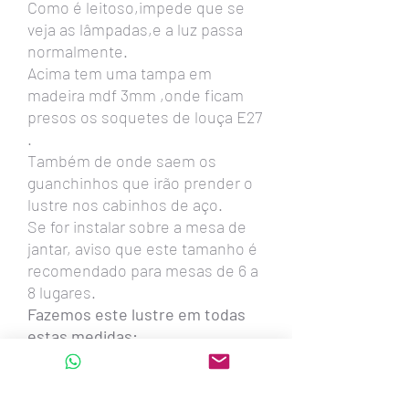
Como é leitoso,impede que se
veja as lâmpadas,e a luz passa
normalmente.
Acima tem uma tampa em
madeira mdf 3mm ,onde ficam
presos os soquetes de louça E27
.
Também de onde saem os
guanchinhos que irão prender o
lustre nos cabinhos de aço.
Se for instalar sobre a mesa de
jantar, aviso que este tamanho é
recomendado para mesas de 6 a
8 lugares.
Fazemos este lustre em todas
estas medidas:
90cm - 80cm - 74cm -60cm
-54cm -45cm -39cm
Também oval com 1,30metro x