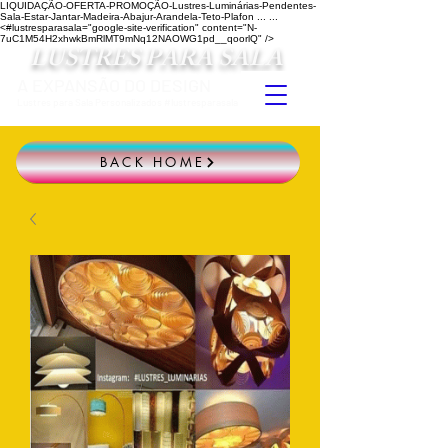
LIQUIDAÇÃO-OFERTA-PROMOÇÃO-Lustres-Luminárias-Pendentes-
Sala-Estar-Jantar-Madeira-Abajur-Arandela-Teto-Plafon ...
...
<#lustresparasala="google-site-verification" content="N-
7uC1M54H2xhwkBmRlMT9mNq12NAOWG1pd__qoorlQ" />
LUSTRES PARA SALA
A EXPANSÃO DO DESIGN
Lustres para Sala Personalizados #lustresparasala
BACK HOME