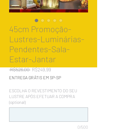
45cm Promoção-
Lustres-Luminárias-
Pendentes-Sala-
Estar-Jantar
Regular
Sale
 R$526.00 
R$249.99
Price
Price
ENTREGA GRÁTIS EM SP-SP
ESCOLHA O REVESTIMENTO DO SEU
LUSTRE APÓS EFETUAR A COMPRA
(optional)
0/500