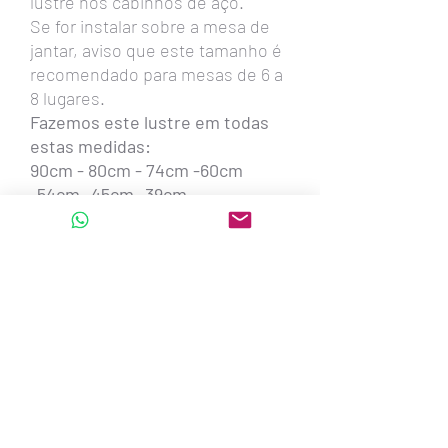
lustre nos cabinhos de aço.
Se for instalar sobre a mesa de
jantar, aviso que este tamanho é
recomendado para mesas de 6 a
8 lugares.
Fazemos este lustre em todas
estas medidas:
90cm - 80cm - 74cm -60cm
-54cm -45cm -39cm
Também oval com 1,30metro x
56cm x 20cm altura - para 6
lâmpadas led
oval com 1,00m x 50cm x 20cm
altura - para até 6 lâmpadas led
oval com 80cm x 38cm x 20cm
altura - para 4 lâmpadas led
oval com 60cm x 26cm x 20cm
altura - para 2 lâmpadas led
Também quadrados e