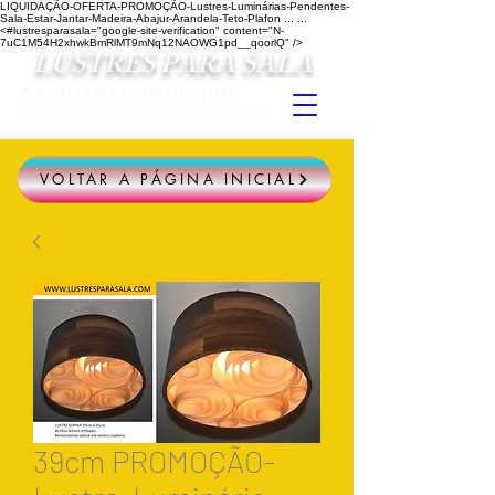
LIQUIDAÇÃO-OFERTA-PROMOÇÃO-Lustres-Luminárias-Pendentes-
Sala-Estar-Jantar-Madeira-Abajur-Arandela-Teto-Plafon ...
...
<#lustresparasala="google-site-verification" content="N-
7uC1M54H2xhwkBmRlMT9mNq12NAOWG1pd__qoorlQ" />
LUSTRES PARA SALA
A EXPANSÃO DO DESIGN
Lustres para Sala Personalizados #lustresparasala
VOLTAR A PÁGINA INICIAL
39cm PROMOÇÃO-