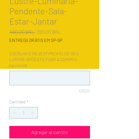
Lustre-Luminária-
Pendente-Sala-
Estar-Jantar
Precio
Precio
 560,00 BRL 
320,00 BRL
de
ENTREGA GRÁTIS EM SP-SP
oferta
ESCOLHA O REVESTIMENTO DO SEU
LUSTRE APÓS EFETUAR A COMPRA
(opcional)
0/500
Cantidad
*
Agregar al carrito