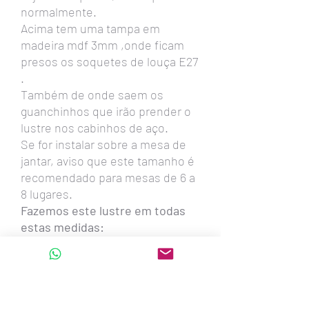
normalmente.
Acima tem uma tampa em
madeira mdf 3mm ,onde ficam
presos os soquetes de louça E27
.
Também de onde saem os
guanchinhos que irão prender o
lustre nos cabinhos de aço.
Se for instalar sobre a mesa de
jantar, aviso que este tamanho é
recomendado para mesas de 6 a
8 lugares.
Fazemos este lustre em todas
estas medidas:
90cm - 80cm - 74cm -60cm
-54cm -45cm -39cm
Também oval com 1,30metro x
56cm x 20cm altura - para 6