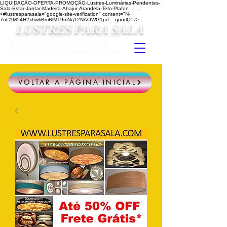
LIQUIDAÇÃO-OFERTA-PROMOÇÃO-Lustres-Luminárias-Pendentes-
Sala-Estar-Jantar-Madeira-Abajur-Arandela-Teto-Plafon ...
...
<#lustresparasala="google-site-verification" content="N-
7uC1M54H2xhwkBmRlMT9mNq12NAOWG1pd__qoorlQ" />
LUSTRES PARA SALA
A EXPANSÃO DO DESIGN
Lustres para Sala Personalizados #lustresparasala
VOLTAR A PÁGINA INICIAL