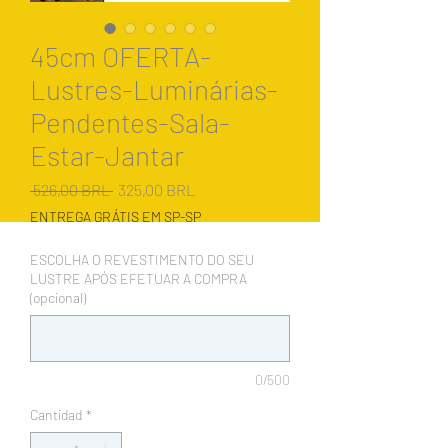
45cm OFERTA-
Lustres-Luminárias-
Pendentes-Sala-
Estar-Jantar
Precio
Precio
 526,00 BRL 
325,00 BRL
de
ENTREGA GRÁTIS EM SP-SP
oferta
ESCOLHA O REVESTIMENTO DO SEU
LUSTRE APÓS EFETUAR A COMPRA
(opcional)
0/500
Cantidad
*