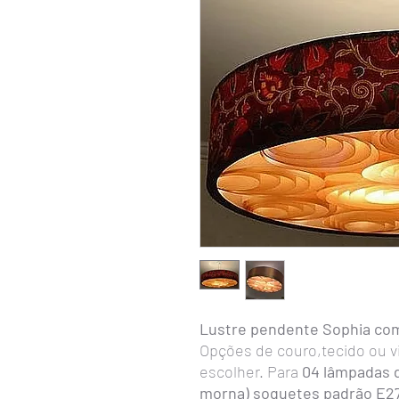
Lustre pendente Sophia com
Opções de couro,tecido ou vin
escolher. Para
04 lâmpadas de
morna) soquetes padrão E2