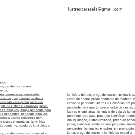
lustresparasala@gmail.com
eços,
as, pendentes baratos,
reços,
usto, luminária pendente-teto,
luminária de teto, preço de lustres, luminária sa
e jantar, preço lustre pendente
lustre de cristal ,preço pendente de madeira, l
tres sala-estar-jantar
,
luminária
luminária pendente ,lustres e luminárias em p
,
site de lustres e luminárias
,
lustre-
pendente para quarto, preço lustre de cristal
res e abajures, abajur pendente para
lustres e luminárias, luminária de sala de jant
es e pendentes
,
pendente para loja
,
pendente para sala, preço de luminárias pende
ndentes
,
lustres com preço bom,
em liquidação, lustre-luminária, preço de pen
o lustres e luminárias,
luminárias
jantar, luminária pendente sala pequena, luminár
ia pendente, venda de luminárias e
pendentes, luminárias e lustres em promoção, 
jantar, preço de lustres e luminárias madeira
as, pendentes-lustres de madeira-