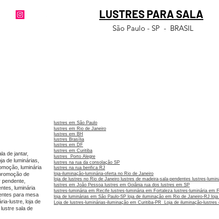
LUSTRES PARA SALA
São Paulo - SP - BRASIL
lustres em São Paulo
lustres em Rio de Janeiro
lustres em BH
lustres Brasília
lustres em DF
lustres em Curitiba
la de jantar,
lustres Porto Alegre
oja de luminárias,
lustres na rua da consolação SP
romoção, luminária
lustres na rua benfica RJ
, promoção de
loja-iluminação-luminária-oferta no Rio de Janeir
o
loja de lustres no Rio de Janeiro
lustres de madeira-sala-pendentes
lustres-lumi
ar pendente,
lustres em João Pessoa
lustres em Goiânia
rua dos lustres em SP
ntes, luminária
lustres-luminária em Recife
lustres-luminária em Fortaleza
lustres-luminária em 
dentes para mesa
loja de luminárias em São Paulo-SP
loja de iluminação em Rio de Janeiro-RJ
loj
ia-lustre, loja de
Loja de lustres-luminárias-iluminação em Curitiba-PR
Loja de iluminação-lustre
lustre sala de