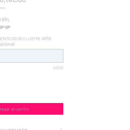
est.
Precio
0 BRL
de
SP-SP
oferta
MENTO DO SEU LUSTRE APÓS
pcional)
0/500
regar al carrito