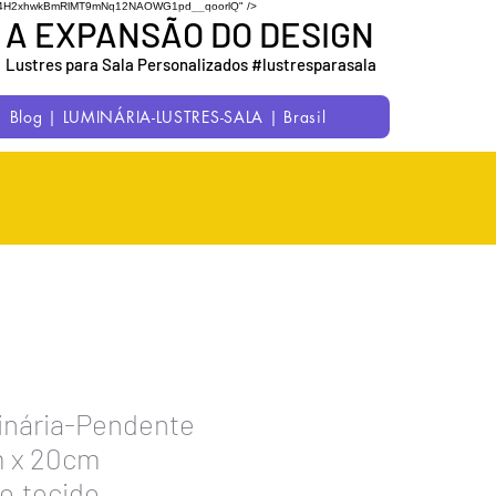
7uC1M54H2xhwkBmRlMT9mNq12NAOWG1pd__qoorlQ" />
A EXPANSÃO DO DESIGN
Lustres para Sala Personalizados #lustresparasala
Blog | LUMINÁRIA-LUSTRES-SALA | Brasil
inária-Pendente
m x 20cm
ro,tecido