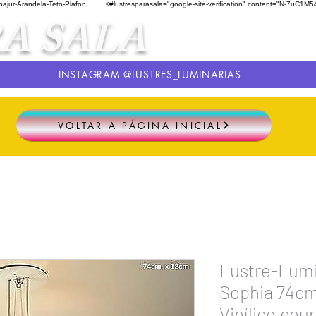
ur-Arandela-Teto-Plafon ...
...
<#lustresparasala="google-site-verification" content="N-
A SALA
INSTAGRAM @LUSTRES_LUMINARIAS
VOLTAR A PÁGINA INICIAL
Lustre-Lum
Sophia 74c
Vinílico,cou