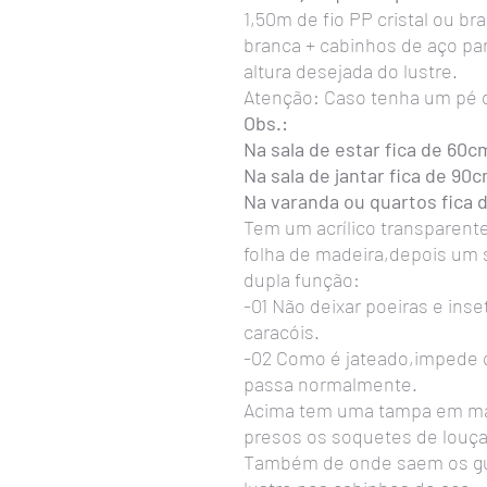
1,50m de fio PP cristal ou br
branca + cabinhos de aço pa
altura desejada do lustre.
Atenção: Caso tenha um pé dir
Obs.:
Na sala de estar fica de 60c
Na sala de jantar fica de 90
Na varanda ou quartos fica 
Tem um acrílico transparent
folha de madeira,depois um 
dupla função:
-01 Não deixar poeiras e ins
caracóis.
-02 Como é jateado,impede q
passa normalmente.
Acima tem uma tampa em ma
presos os soquetes de louça
Também de onde saem os gu