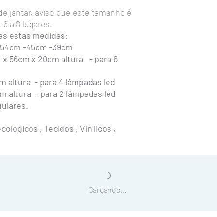
Junto com o lustre re
 de jantar, aviso que este tamanho é
estas dicas e recomen
6 a 8 lugares.
as estas medidas:
A manutenção
do lustr
-54cm -45cm -39cm
A poeira irá se acumula
x 56cm x 20cm altura - para 6
deverá limpar somente 
espanador ou aspirador
Para a troca das lâmp
 altura - para 4 lâmpadas led
furo que tem na tampa
 altura - para 2 lâmpadas led
deitadas. Basta rosquea
ulares.
inverta o processo par
Caso queira remover o l
ológicos , Tecidos , Vínílicos ,
com uma chave de fenda
conector que estar dentr
ganchinhos que prende
Cargando...