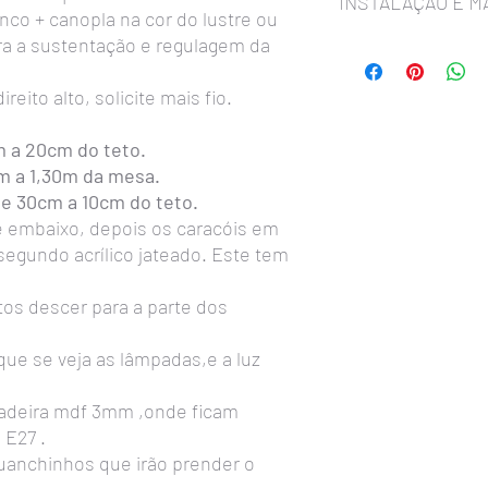
INSTALAÇÃO E 
anco + canopla na cor do lustre ou
ra a sustentação e regulagem da
A Instalação
é simples 
Primeiro passo:
Instala
eito alto, solicite mais fio.
metal com parafusos na
Atenção: deverá ficar 
Segundo passo:
Medir 
m a 20cm do teto.
mesa, observe a difere
cm a 1,30m da mesa.
ganchinhos que prendem
de 30cm a 10cm do teto.
fazer nas linhas de aç
e embaixo, depois os caracóis em
lustre.
segundo acrílico jateado. Este tem
Deixar um 1cm neste la
de metal que prende os 
cair.
etos descer para a parte dos
Observação important
da linha de aço,
fechar 
ue se veja as lâmpadas,e a luz
não abram com o peso d
Sempre usar lâmpadas 
deira mdf 3mm ,onde ficam
usar lâmpadas de luz 
 E27 .
É PROIBIDO USAR LÂ
anchinhos que irão prender o
antigas que produzem m
qualquer garantia.