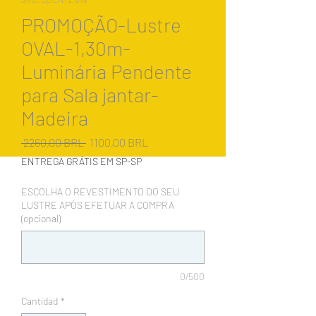
PROMOÇÃO-Lustre
OVAL-1,30m-
Luminária Pendente
para Sala jantar-
Madeira
Precio
Precio
 2260,00 BRL 
1100,00 BRL
de
ENTREGA GRÁTIS EM SP-SP
oferta
ESCOLHA O REVESTIMENTO DO SEU
LUSTRE APÓS EFETUAR A COMPRA
(opcional)
0/500
Cantidad
*