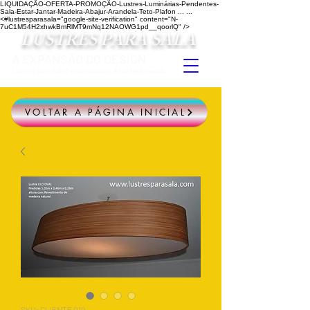
LIQUIDAÇÃO-OFERTA-PROMOÇÃO-Lustres-Luminárias-Pendentes-
Sala-Estar-Jantar-Madeira-Abajur-Arandela-Teto-Plafon ...
...
<#lustresparasala="google-site-verification" content="N-
7uC1M54H2xhwkBmRlMT9mNq12NAOWG1pd__qoorlQ" />
LUSTRES PARA SALA
A EXPANSÃO DO DESIGN
Lustres para Sala Personalizados #lustresparasala
VOLTAR A PÁGINA INICIAL
SKU: CLIENTE 019