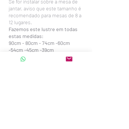
Se for instalar sobre a mesa de
jantar, aviso que este tamanho é
recomendado para mesas de 8 a
12 lugares.
Fazemos este lustre em todas
estas medidas:
90cm - 80cm - 74cm -60cm
-54cm -45cm -39cm
Também oval com 1,30metro x
56cm x 20cm altura - para 6
lâmpadas led
oval com 1,00m x 50cm x 20cm
altura - para até 6 lâmpadas led
oval com 80cm x 38cm x 20cm
altura - para 4 lâmpadas led
oval com 60cm x 26cm x 20cm
altura - para 2 lâmpadas led
Também quadrados e
retangulares.