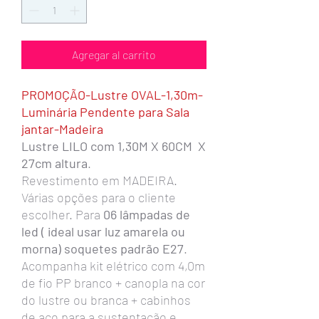
Agregar al carrito
PROMOÇÃO-Lustre OVAL-1,30m-
Luminária Pendente para Sala
jantar-Madeira
Lustre LILO com 1,30M X 60CM X
27cm altura
.
Revestimento em MADEIRA.
Várias opções para o cliente
escolher. Para
06 lâmpadas de
led ( ideal usar luz amarela ou
morna) soquetes padrão E27
.
Acompanha kit elétrico com 4,0m
de fio PP branco + canopla na cor
do lustre ou branca + cabinhos
de aço para a sustentação e