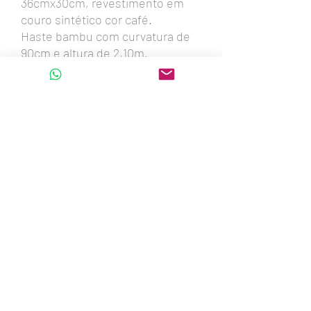
36cmx30cm, revestimento em
couro sintético cor café.
Haste bambu com curvatura de
90cm e altura de 2,10m.
Cúpula em papel resinado
branco.
Cargando...
LUSTRES PARA SALA
São Paulo - SP - BRASIL
lustresparasala@gmail.com
WHATSAPP=
+55 11 98100-3006