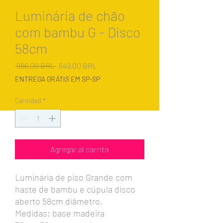
Luminária de chão
com bambu G - Disco
58cm
Precio
Precio
 986,00 BRL 
649,00 BRL
de
ENTREGA GRÁTIS EM SP-SP
oferta
Cantidad
*
Agregar al carrito
Luminária de piso Grande com
haste de bambu e cúpula disco
aberto 58cm diâmetro.
Medidas: base madeira