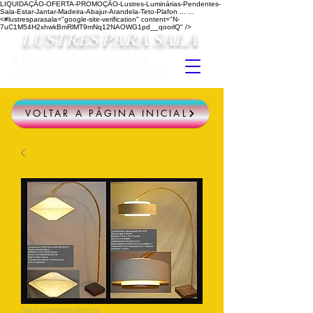
LIQUIDAÇÃO-OFERTA-PROMOÇÃO-Lustres-Luminárias-Pendentes-
Sala-Estar-Jantar-Madeira-Abajur-Arandela-Teto-Plafon ...
...
<#lustresparasala="google-site-verification" content="N-
7uC1M54H2xhwkBmRlMT9mNq12NAOWG1pd__qoorlQ" />
LUSTRES PARA SALA
A EXPANSÃO DO DESIGN
Lustres para Sala Personalizados #lustresparasala
VOLTAR A PÁGINA INICIAL
SKU: luminária disco G