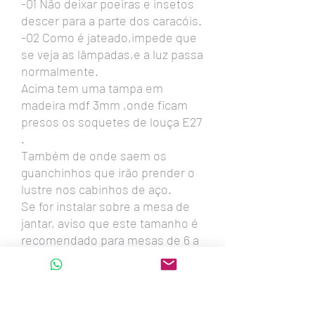
-01 Não deixar poeiras e insetos
descer para a parte dos caracóis.
-02 Como é jateado,impede que
se veja as lâmpadas,e a luz passa
normalmente.
Acima tem uma tampa em
madeira mdf 3mm ,onde ficam
presos os soquetes de louça E27
.
Também de onde saem os
guanchinhos que irão prender o
lustre nos cabinhos de aço.
Se for instalar sobre a mesa de
jantar, aviso que este tamanho é
recomendado para mesas de 6 a
8 lugares.
Fazemos este lustre em todas
estas medidas:
90cm - 80cm - 74cm -60cm