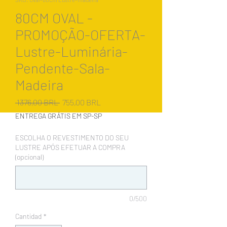
80CM OVAL -
PROMOÇÃO-OFERTA-
Lustre-Luminária-
Pendente-Sala-
Madeira
Precio
Precio
 1376,00 BRL 
755,00 BRL
de
ENTREGA GRÁTIS EM SP-SP
oferta
ESCOLHA O REVESTIMENTO DO SEU
LUSTRE APÓS EFETUAR A COMPRA
(opcional)
0/500
Cantidad
*