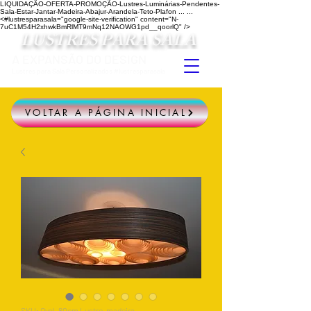
LIQUIDAÇÃO-OFERTA-PROMOÇÃO-Lustres-Luminárias-Pendentes-
Sala-Estar-Jantar-Madeira-Abajur-Arandela-Teto-Plafon ...
...
<#lustresparasala="google-site-verification" content="N-
7uC1M54H2xhwkBmRlMT9mNq12NAOWG1pd__qoorlQ" />
LUSTRES PARA SALA
A EXPANSÃO DO DESIGN
Lustres para Sala Personalizados #lustresparasala
VOLTAR A PÁGINA INICIAL
SKU: Oval-80cm Lustre-madeira