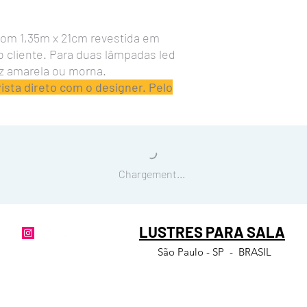
com 1,35m x 21cm revestida em
o cliente. Para duas lâmpadas led
uz amarela ou morna.
sta direto com o designer. Pelo
Chargement...
LUSTRES PARA SALA
São Paulo - SP - BRASIL