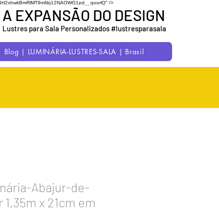
7uC1M54H2xhwkBmRlMT9mNq12NAOWG1pd__qoorlQ" />
A EXPANSÃO DO DESIGN
Lustres para Sala Personalizados #lustresparasala
Blog | LUMINÁRIA-LUSTRES-SALA | Brasil
nária-Abajur-de-
r 1,35m x 21cm em