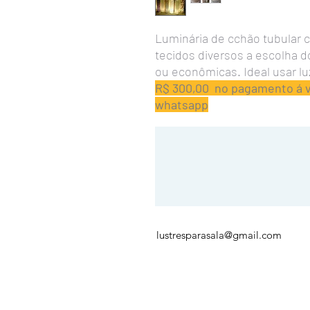
Luminária de cchão tubular 
tecidos diversos a escolha d
ou econômicas. Ideal usar l
R$ 300,00 no pagamento á vi
whatsapp
lustresparasala@gmail.com