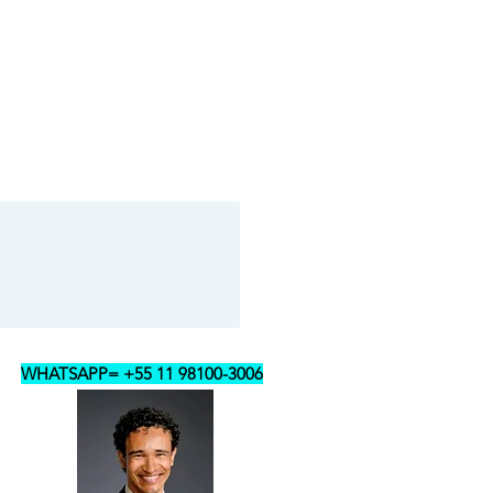
WHATSAPP= +55 11 98100-3006