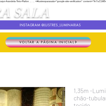
ur-Arandela-Teto-Plafon ...
...
<#lustresparasala="google-site-verification" content="N-
A SALA
INSTAGRAM @LUSTRES_LUMINARIAS
VOLTAR A PÁGINA INICIAL
1,35m -Lumi
chão-tubula
tecido