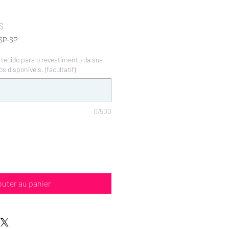
Prix
$
promotionnel
SP-SP
 tecido para o revestimento da sua
os disponíveis. (facultatif)
0/500
outer au panier