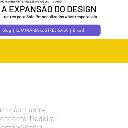
7uC1M54H2xhwkBmRlMT9mNq12NAOWG1pd__qoorlQ" />
A EXPANSÃO DO DESIGN
Lustres para Sala Personalizados #lustresparasala
Blog | LUMINÁRIA-LUSTRES-SALA | Brasil
omoção-Lustre-
Pendente-Madeira-
Jantar-Sophia