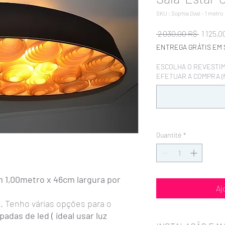
SKU : Sophia Oval - 1 metro
Prix
 2 030,00 R$ 
1 125,0
original
ENTREGA GRÁTIS EM 
ESCOLHA O REVESTI
EFETUAR A COMPRA (fa
Quantité
*
 1,00metro x 46cm largura por
Aj
 Tenho várias opções para o
padas de led ( ideal usar luz