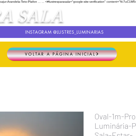
ur-Arandela-Teto-Plafon ...
...
<#lustresparasala="google-site-verification" content="N-
A SALA
INSTAGRAM @LUSTRES_LUMINARIAS
VOLTAR A PÁGINA INICIAL
Oval-1m-Pr
Luminária-
Sala-Estar-