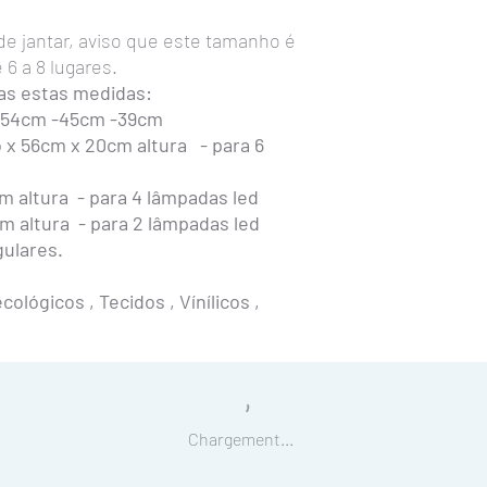
Junto com o lustre re
 de jantar, aviso que este tamanho é
estas dicas e recomen
6 a 8 lugares.
A manutenção
do lustr
as estas medidas:
A poeira irá se acumula
-54cm -45cm -39cm
deverá limpar somente 
x 56cm x 20cm altura - para 6
espanador ou aspirador
Para a troca das lâmp
 altura - para 4 lâmpadas led
furo que tem na tampa
 altura - para 2 lâmpadas led
deitadas. Basta rosquea
ulares.
inverta o processo par
Caso queira remover o l
com uma chave de fenda
ológicos , Tecidos , Vínílicos ,
conector que estar dentr
ganchinhos que prende
Chargement...