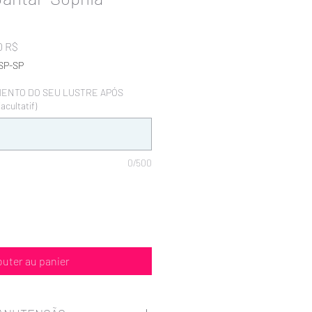
Prix
0 R$
promotionnel
SP-SP
MENTO DO SEU LUSTRE APÓS
cultatif)
0/500
outer au panier