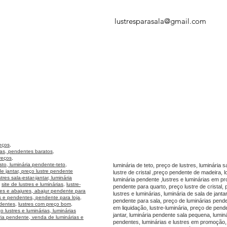
lustresparasala@gmail.com
eços,
as, pendentes baratos,
reços,
usto, luminária pendente-teto,
luminária de teto, preço de lustres, luminária sa
e jantar, preço lustre pendente
lustre de cristal ,preço pendente de madeira, l
tres sala-estar-jantar
,
luminária
luminária pendente ,lustres e luminárias em p
,
site de lustres e luminárias
,
lustre-
pendente para quarto, preço lustre de cristal
res e abajures, abajur pendente para
lustres e luminárias, luminária de sala de jant
es e pendentes
,
pendente para loja
,
pendente para sala, preço de luminárias pende
ndentes
,
lustres com preço bom,
em liquidação, lustre-luminária, preço de pen
o lustres e luminárias,
luminárias
jantar, luminária pendente sala pequena, luminár
ia pendente, venda de luminárias e
pendentes, luminárias e lustres em promoção, 