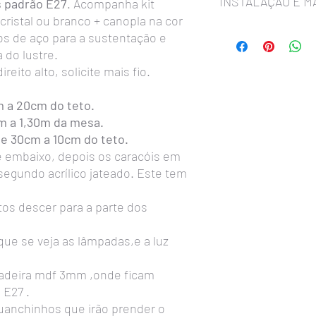
INSTALAÇÃO E 
s padrão E27
. Acompanha kit
cristal ou branco + canopla na cor
A Instalação
é simples 
os de aço para a sustentação e
Primeiro passo:
Instala
 do lustre.
metal com parafusos na
eito alto, solicite mais fio.
Atenção: deverá ficar 
Segundo passo:
Medir 
m a 20cm do teto.
mesa, observe a difere
cm a 1,30m da mesa.
ganchinhos que prendem
fazer nas linhas de aç
de 30cm a 10cm do teto.
lustre.
e embaixo, depois os caracóis em
Deixar um 1cm neste la
segundo acrílico jateado. Este tem
de metal que prende os 
cair.
etos descer para a parte dos
Observação important
da linha de aço,
fechar 
ue se veja as lâmpadas,e a luz
não abram com o peso d
Sempre usar lâmpadas 
usar lâmpadas de luz 
deira mdf 3mm ,onde ficam
É PROIBIDO USAR LÂ
 E27 .
antigas que produzem m
anchinhos que irão prender o
qualquer garantia.