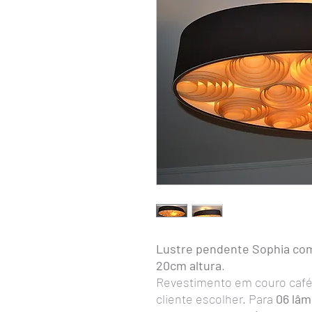
Lustre pendente Sophia com
20cm altura
.
Revestimento em couro café.
cliente escolher. Para
06 lâm