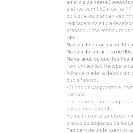
amarela ou morna) soquete
elétrico com 1,50m de fio PP 
do lustre ou branca + cabinh
regulagem da altura desejada
Atenção: Caso tenha um pé dir
Obs.:
Na sala de estar fica de 60c
Na sala de jantar fica de 90
Na varanda ou quartos fica 
Tem um acrílico transparent
folha de madeira,depois um 
dupla função:
-01 Não deixar poeiras e ins
caracóis.
-02 Como é jateado,impede q
passa normalmente.
Acima tem uma tampa em ma
presos os soquetes de louça
Também de onde saem os gu