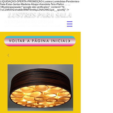
LIQUIDAÇÃO-OFERTA-PROMOÇÃO-Lustres-Luminárias-Pendentes-
Sala-Estar-Jantar-Madeira-Abajur-Arandela-Teto-Plafon ...
...
<#lustresparasala="google-site-verification" content="N-
7uC1M54H2xhwkBmRlMT9mNq12NAOWG1pd__qoorlQ" />
LUSTRES PARA SALA
A EXPANSÃO DO DESIGN
Lustres para Sala Personalizados #lustresparasala
VOLTAR A PÁGINA INICIAL