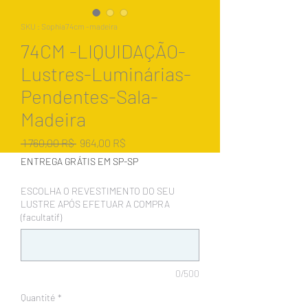
SKU : Sophia74cm -madeira
74CM -LIQUIDAÇÃO-
Lustres-Luminárias-
Pendentes-Sala-
Madeira
Prix
Prix
 1 760,00 R$ 
964,00 R$
original
promotionnel
ENTREGA GRÁTIS EM SP-SP
ESCOLHA O REVESTIMENTO DO SEU
LUSTRE APÓS EFETUAR A COMPRA
(facultatif)
0/500
Quantité
*