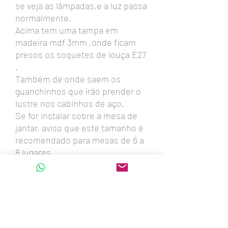
se veja as lâmpadas,e a luz passa
normalmente.
Acima tem uma tampa em
madeira mdf 3mm ,onde ficam
presos os soquetes de louça E27
.
Também de onde saem os
guanchinhos que irão prender o
lustre nos cabinhos de aço.
Se for instalar sobre a mesa de
jantar, aviso que este tamanho é
recomendado para mesas de 6 a
8 lugares.
Fazemos este lustre em todas
estas medidas:
90cm - 80cm - 74cm -60cm
-54cm -45cm -39cm
Também oval com 1,30metro x
56cm x 20cm altura - para 6