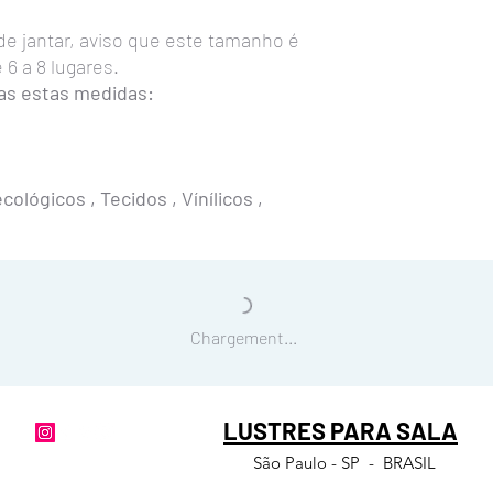
estas dicas e recomen
 de jantar, aviso que este tamanho é
A manutenção
do lustr
6 a 8 lugares.
A poeira irá se acumula
as estas medidas:
deverá limpar somente 
espanador ou aspirador
Para a troca das lâmp
furo que tem na tampa
deitadas. Basta rosquea
ológicos , Tecidos , Vínílicos ,
inverta o processo par
Caso queira remover o l
com uma chave de fenda
conector que estar dentr
ganchinhos que prende
Chargement...
LUSTRES PARA SALA
São Paulo - SP - BRASIL