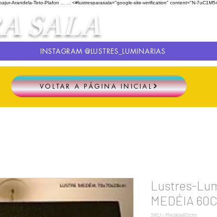
ur-Arandela-Teto-Plafon ...
...
<#lustresparasala="google-site-verification" content="N-
A SALA
INSTAGRAM @LUSTRES_LUMINARIAS
VOLTAR A PÁGINA INICIAL
Lustres-Lu
MEDÉIA 60C
SKU : Medéia60cm