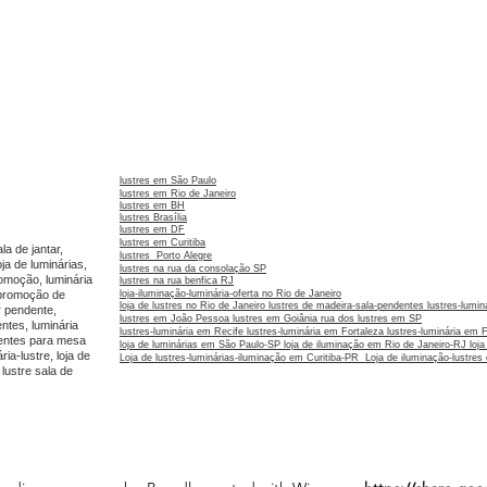
lustres em São Paulo
lustres em Rio de Janeiro
lustres em BH
lustres Brasília
lustres em DF
lustres em Curitiba
la de jantar,
lustres Porto Alegre
oja de luminárias,
lustres na rua da consolação SP
romoção, luminária
lustres na rua benfica RJ
, promoção de
loja-iluminação-luminária-oferta no Rio de Janeir
o
loja de lustres no Rio de Janeiro
lustres de madeira-sala-pendentes
lustres-lumi
ar pendente,
lustres em João Pessoa
lustres em Goiânia
rua dos lustres em SP
ntes, luminária
lustres-luminária em Recife
lustres-luminária em Fortaleza
lustres-luminária em 
dentes para mesa
loja de luminárias em São Paulo-SP
loja de iluminação em Rio de Janeiro-RJ
loj
ia-lustre, loja de
Loja de lustres-luminárias-iluminação em Curitiba-PR
Loja de iluminação-lustre
lustre sala de