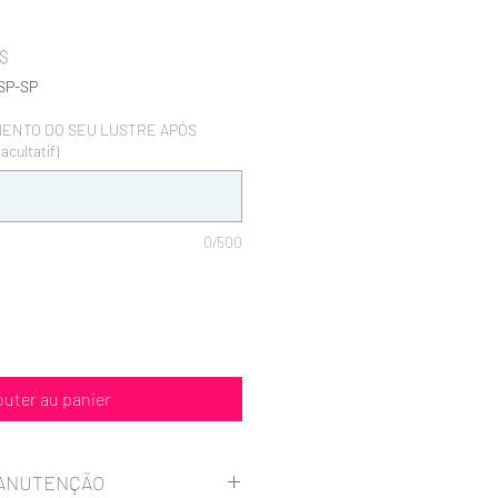
Prix
R$
promotionnel
SP-SP
MENTO DO SEU LUSTRE APÓS
cultatif)
0/500
outer au panier
MANUTENÇÃO