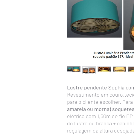
Lustre pendente Sophia com
Revestimento em couro,tecid
para o cliente escolher. Para
amarela ou morna) soquete
elétrico com 1,50m de fio PP 
do lustre ou branca + cabinh
regulagem da altura desejada