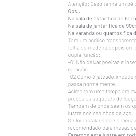
Atenção: Caso tenha um pé dir
Obs.:
Na sala de estar fica de 60c
Na sala de jantar fica de 90
Na varanda ou quartos fica 
Tem um acrílico transparent
folha de madeira,depois um 
dupla função:
-01 Não deixar poeiras e ins
caracóis.
-02 Como é jateado,impede q
passa normalmente.
Acima tem uma tampa em ma
presos os soquetes de louça
Também de onde saem os gu
lustre nos cabinhos de aço.
Se for instalar sobre a mesa
recomendado para mesas de 
Fazemos este lustre em tod