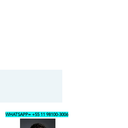
ceberá um pequeno manual com todas
dações.
e é simples e prática para o dia a dia.
r na parte superior do lustre, então
01 vez a cada 3 meses, passar
 de pó.
adas deverá somente enfiar a mão no
 superior. As lâmpadas ficam
r para soltar e remover para fora,
a pôr a outra lâmpada.
ustre, basta desligar o interruptor,
 pequena, soltar os fios elétricos do
o do lustre, depois abrir e soltar os
m o lustre nos cabos de aço.
WHATSAPP= +55 11 98100-3006