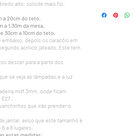
eito alto, solicite mais fio.
A Instalação
é simples 
Primeiro passo:
Instala
m a 20cm do teto.
metal com parafusos na
cm a 1,30m da mesa.
Atenção: deverá ficar 
de 30cm a 10cm do teto.
Segundo passo:
Medir 
e embaixo, depois os caracóis em
mesa, observe a difere
segundo acrílico jateado. Este tem
ganchinhos que prendem
fazer nas linhas de aç
lustre.
etos descer para a parte dos
Deixar um 1cm neste la
de metal que prende os 
ue se veja as lâmpadas,e a luz
cair.
Observação important
deira mdf 3mm ,onde ficam
da linha de aço,
fechar 
 E27 .
não abram com o peso d
Sempre usar lâmpadas 
anchinhos que irão prender o
usar lâmpadas de luz 
É PROIBIDO USAR LÂ
 de jantar, aviso que este tamanho é
antigas que produzem m
6 a 8 lugares.
qualquer garantia.
as estas medidas: