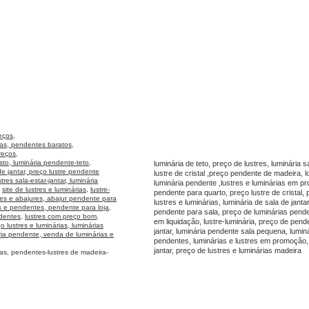
eços,
as, pendentes baratos,
reços,
usto, luminária pendente-teto,
luminária de teto, preço de lustres, luminária sa
e jantar, preço lustre pendente
lustre de cristal ,preço pendente de madeira, l
tres sala-estar-jantar
,
luminária
luminária pendente ,lustres e luminárias em p
,
site de lustres e luminárias
,
lustre-
pendente para quarto, preço lustre de cristal
res e abajures, abajur pendente para
lustres e luminárias, luminária de sala de jant
es e pendentes
,
pendente para loja
,
pendente para sala, preço de luminárias pende
ndentes
,
lustres com preço bom,
em liquidação, lustre-luminária, preço de pen
o lustres e luminárias,
luminárias
jantar, luminária pendente sala pequena, luminár
ia pendente, venda de luminárias e
pendentes, luminárias e lustres em promoção, 
jantar, preço de lustres e luminárias madeira
as, pendentes-lustres de madeira-