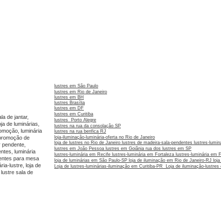
lustres em São Paulo
lustres em Rio de Janeiro
lustres em BH
lustres Brasília
lustres em DF
lustres em Curitiba
la de jantar,
lustres Porto Alegre
oja de luminárias,
lustres na rua da consolação SP
romoção, luminária
lustres na rua benfica RJ
, promoção de
loja-iluminação-luminária-oferta no Rio de Janeir
o
loja de lustres no Rio de Janeiro
lustres de madeira-sala-pendentes
lustres-lumi
ar pendente,
lustres em João Pessoa
lustres em Goiânia
rua dos lustres em SP
ntes, luminária
lustres-luminária em Recife
lustres-luminária em Fortaleza
lustres-luminária em 
dentes para mesa
loja de luminárias em São Paulo-SP
loja de iluminação em Rio de Janeiro-RJ
loj
ia-lustre, loja de
Loja de lustres-luminárias-iluminação em Curitiba-PR
Loja de iluminação-lustre
lustre sala de