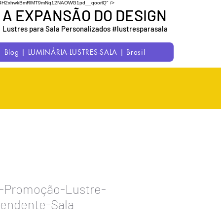
7uC1M54H2xhwkBmRlMT9mNq12NAOWG1pd__qoorlQ" />
A EXPANSÃO DO DESIGN
Lustres para Sala Personalizados #lustresparasala
Blog | LUMINÁRIA-LUSTRES-SALA | Brasil
a-Promoção-Lustre-
Pendente-Sala