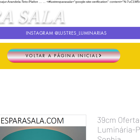
ur-Arandela-Teto-Plafon ...
...
<#lustresparasala="google-site-verification" content="N-
A SALA
INSTAGRAM @LUSTRES_LUMINARIAS
VOLTAR A PÁGINA INICIAL
39cm Ofert
Luminária-
Sophia