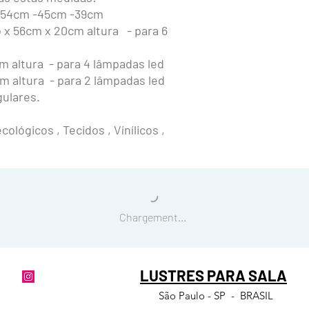
Junto com o lustre re
-54cm -45cm -39cm
estas dicas e recomen
x 56cm x 20cm altura - para 6
A manutenção
do lustr
A poeira irá se acumula
 altura - para 4 lâmpadas led
deverá limpar somente 
 altura - para 2 lâmpadas led
espanador ou aspirador
ulares.
Para a troca das lâmp
furo que tem na tampa
ológicos , Tecidos , Vínílicos ,
deitadas. Basta rosquea
inverta o processo par
Caso queira remover o l
com uma chave de fenda
conector que estar dentr
ganchinhos que prende
Chargement...
LUSTRES PARA SALA
São Paulo - SP - BRASIL