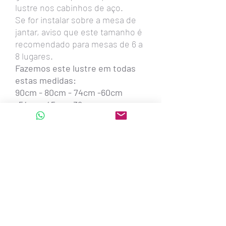
lustre nos cabinhos de aço.
Se for instalar sobre a mesa de
jantar, aviso que este tamanho é
recomendado para mesas de 6 a
8 lugares.
Fazemos este lustre em todas
estas medidas:
90cm - 80cm - 74cm -60cm
-54cm -45cm -39cm
Também oval com 1,30metro x
56cm x 20cm altura - para 6
lâmpadas led
oval com 1,00m x 50cm x 20cm
altura - para até 6 lâmpadas led
oval com 80cm x 38cm x 20cm
altura - para 4 lâmpadas led
oval com 60cm x 26cm x 20cm
altura - para 2 lâmpadas led
Também quadrados e