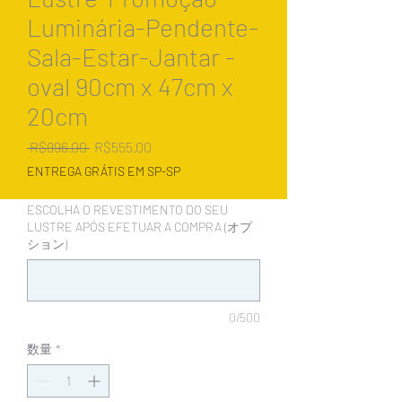
Luminária-Pendente-
Sala-Estar-Jantar -
oval 90cm x 47cm x
20cm
通
セ
 R$996.00 
R$555.00
常
ー
ENTREGA GRÁTIS EM SP-SP
価
ル
格
価
ESCOLHA O REVESTIMENTO DO SEU
格
LUSTRE APÓS EFETUAR A COMPRA (オプ
ション)
0/500
数量
*