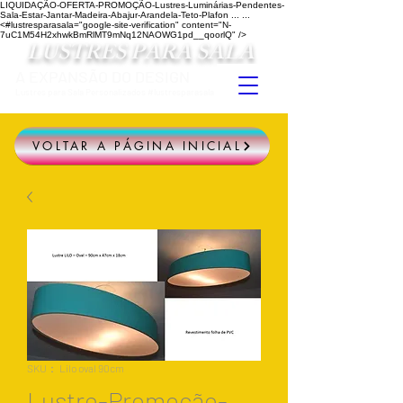
LIQUIDAÇÃO-OFERTA-PROMOÇÃO-Lustres-Luminárias-Pendentes-
Sala-Estar-Jantar-Madeira-Abajur-Arandela-Teto-Plafon ...
...
<#lustresparasala="google-site-verification" content="N-
7uC1M54H2xhwkBmRlMT9mNq12NAOWG1pd__qoorlQ" />
LUSTRES PARA SALA
A EXPANSÃO DO DESIGN
Lustres para Sala Personalizados #lustresparasala
VOLTAR A PÁGINA INICIAL
SKU： Lilo oval 90cm
Lustre-Promoção-