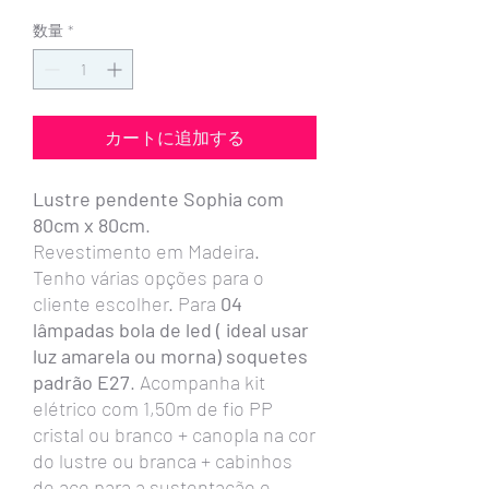
数量
*
カートに追加する
Lustre pendente Sophia com
80cm x 80cm
.
Revestimento em Madeira.
Tenho várias opções para o
cliente escolher. Para
04
lâmpadas bola de led ( ideal usar
luz amarela ou morna) soquetes
padrão E27
. Acompanha kit
elétrico com 1,50m de fio PP
cristal ou branco + canopla na cor
do lustre ou branca + cabinhos
de aço para a sustentação e