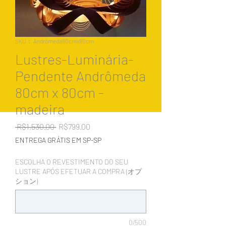
SKU： Andrômeda80cmx80cm
Lustres-Luminária-
Pendente Andrômeda
80cm x 80cm -
madeira
通
セ
 R$1,530.00 
R$799.00
常
ー
ENTREGA GRÁTIS EM SP-SP
価
ル
格
価
ESCOLHA O REVESTIMENTO DO SEU
格
LUSTRE APÓS EFETUAR A COMPRA (オプ
ション)
0/500