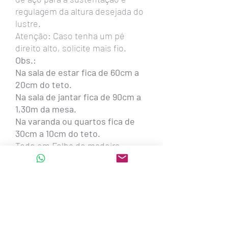
regulagem da altura desejada do
lustre.
Atenção: Caso tenha um pé
direito alto, solicite mais fio.
Obs.:
Na sala de estar fica de 60cm a
20cm do teto.
Na sala de jantar fica de 90cm a
1,30m da mesa.
Na varanda ou quartos fica de
30cm a 10cm do teto.
Todo em Folha de madeira
Natural , caracóis também em
folha de madeira mais clara.
Se for instalar sobre a mesa de
jantar, aviso que este tamanho é
recomendado para mesas de 8 a
10 lugares.