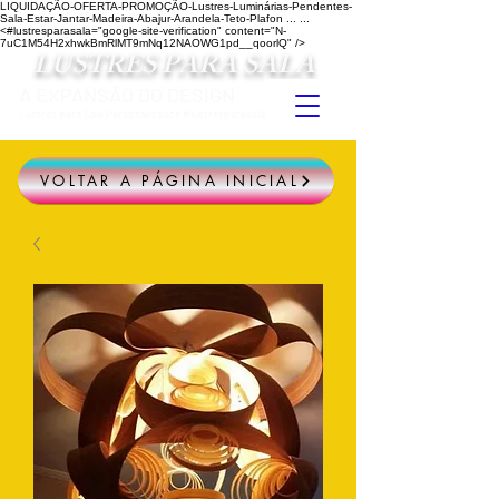
LIQUIDAÇÃO-OFERTA-PROMOÇÃO-Lustres-Luminárias-Pendentes-
Sala-Estar-Jantar-Madeira-Abajur-Arandela-Teto-Plafon ...
...
<#lustresparasala="google-site-verification" content="N-
7uC1M54H2xhwkBmRlMT9mNq12NAOWG1pd__qoorlQ" />
LUSTRES PARA SALA
A EXPANSÃO DO DESIGN
Lustres para Sala Personalizados #lustresparasala
VOLTAR A PÁGINA INICIAL