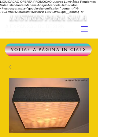
LIQUIDAÇÃO-OFERTA-PROMOÇÃO-Lustres-Luminárias-Pendentes-
Sala-Estar-Jantar-Madeira-Abajur-Arandela-Teto-Plafon ...
...
<#lustresparasala="google-site-verification" content="N-
7uC1M54H2xhwkBmRlMT9mNq12NAOWG1pd__qoorlQ" />
LUSTRES PARA SALA
A EXPANSÃO DO DESIGN
Lustres para Sala Personalizados #lustresparasala
VOLTAR A PÁGINA INICIAL