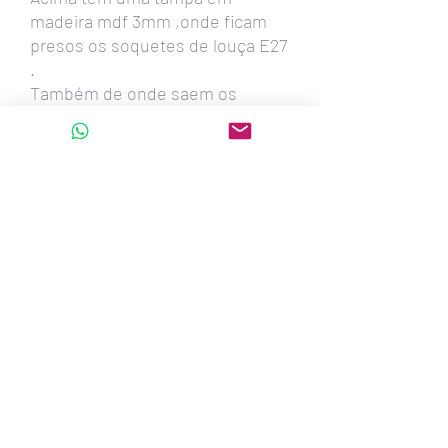
madeira mdf 3mm ,onde ficam
presos os soquetes de louça E27
.
Também de onde saem os
guanchinhos que irão prender o
lustre nos cabinhos de aço.
Se for instalar sobre a mesa de
jantar, aviso que este tamanho é
recomendado para mesas de 6 a
8 lugares.
Fazemos este lustre em todas
estas medidas:
80cm - 60cm -50cm -40cm
Também retangulares.
Revestimentos opcionais :
Folhas de madeira , Couros
ecológicos , Tecidos , Vínílicos ,
Papéis de Parede.