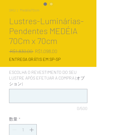
SKU： Medéia70cm
Lustres-Luminárias-
Pendentes MEDÉIA
70Cm x 70cm
通
セ
 R$1,830.00 
R$1,098.00
常
ー
ENTREGA GRÁTIS EM SP-SP
価
ル
格
価
ESCOLHA O REVESTIMENTO DO SEU
格
LUSTRE APÓS EFETUAR A COMPRA (オプ
ション)
0/500
数量
*