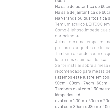
Obs.:
Na sala de estar fica de 60c
Na sala de jantar fica de 90
Na varanda ou quartos fica 
Tem um acrílico LEITOSO em
Como é leitoso,impede que s
normalmente.
Acima tem uma tampa em ma
presos os soquetes de louça
Também de onde saem os gu
lustre nos cabinhos de aço.
Se for instalar sobre a mesa
recomendado para mesas de 
Fazemos este lustre em tod
90cm - 80cm - 74cm -60cm 
Também oval com 1,30metro 
lâmpadas led
oval com 1,00m x 50cm x 20c
oval com 80cm x 38cm x 20cm