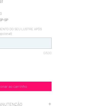
ar
Preço
00
promocional
SP-SP
MENTO DO SEU LUSTRE APÓS
pcional)
0/500
ionar ao carrinho
MANUTENÇÃO