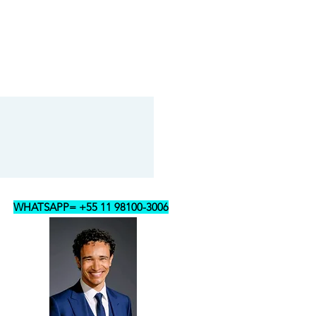
ceberá um pequeno manual com todas
dações.
e é simples e prática para o dia a dia.
r na parte superior do lustre, então
01 vez a cada 3 meses, passar
 de pó.
adas deverá somente enfiar a mão no
 superior. As lâmpadas ficam
r para soltar e remover para fora,
a pôr a outra lâmpada.
ustre, basta desligar o interruptor,
 pequena, soltar os fios elétricos do
o do lustre, depois abrir e soltar os
WHATSAPP= +55 11 98100-3006
m o lustre nos cabos de aço.