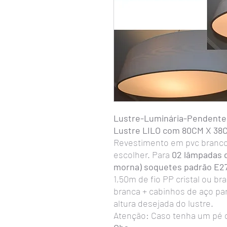
Lustre-Luminária-Pendente
Lustre LILO com 80CM X 38
Revestimento em pvc branco.
escolher. Para
02 lâmpadas de
morna) soquetes padrão E2
1,50m de fio PP cristal ou br
branca + cabinhos de aço pa
altura desejada do lustre.
Atenção: Caso tenha um pé dir