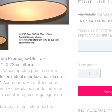
Estar-Jant
Preço
 R$ 760,00 
R$ 488,
normal
ENTREGA GRÁTIS EM 
ESCOLHA O REVESTI
EFETUAR A COMPRA (o
 em Promoção-Oferta -
CM X 22cm altura
.
Quantidade
*
 Várias opções para o cliente
 led ( ideal usar luz amarela ou
7
. Acompanha kit elétrico com
anco + canopla na cor do lustre ou
Adic
ra a sustentação e regulagem da
eito alto, solicite mais fio.
INSTALAÇÃO E 