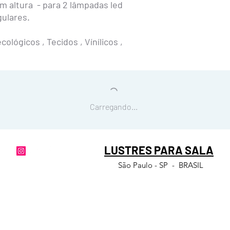
 altura - para 2 lâmpadas led
Junto com o lustre re
estas dicas e recomen
ulares.
A manutenção
do lustr
ológicos , Tecidos , Vínílicos ,
A poeira irá se acumula
deverá limpar somente 
espanador ou aspirador
Para a troca das lâmp
furo que tem na tampa
deitadas. Basta rosquea
Carregando...
inverta o processo par
Caso queira remover o l
com uma chave de fenda
conector que estar dentr
LUSTRES PARA SALA
ganchinhos que prende
São Paulo - SP - BRASIL