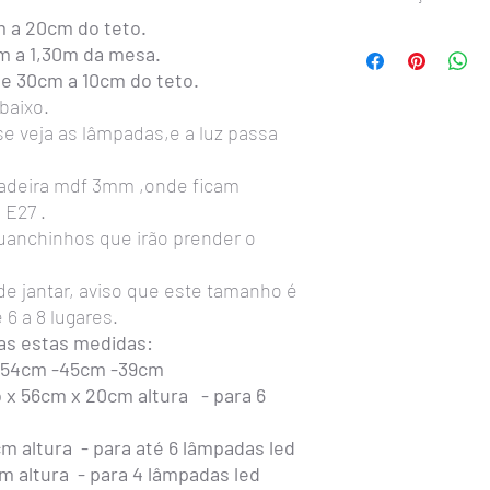
m a 20cm do teto.
A Instalação
é simples 
cm a 1,30m da mesa.
Primeiro passo:
Instala
de 30cm a 10cm do teto.
metal com parafusos na
baixo.
Atenção: deverá ficar 
e veja as lâmpadas,e a luz passa
Segundo passo:
Medir 
mesa, observe a difere
ganchinhos que prendem
deira mdf 3mm ,onde ficam
fazer nas linhas de aç
 E27 .
lustre.
anchinhos que irão prender o
Deixar um 1cm neste la
de metal que prende os 
 de jantar, aviso que este tamanho é
cair.
6 a 8 lugares.
Observação important
da linha de aço,
fechar 
as estas medidas:
não abram com o peso d
-54cm -45cm -39cm
Sempre usar lâmpadas 
x 56cm x 20cm altura - para 6
usar lâmpadas de luz 
É PROIBIDO USAR LÂ
m altura - para até 6 lâmpadas led
antigas que produzem m
 altura - para 4 lâmpadas led
qualquer garantia.